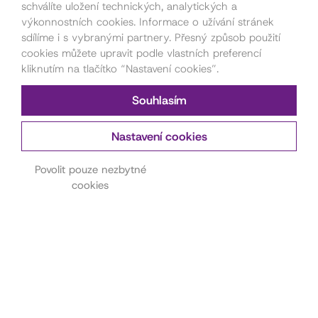
schválíte uložení technických, analytických a
výkonnostních cookies. Informace o užívání stránek
sdílíme i s vybranými partnery. Přesný způsob použití
cookies můžete upravit podle vlastních preferencí
kliknutím na tlačítko “Nastavení cookies”.
Souhlasím
Nastavení cookies
Kontakt pro pořadatele
akcí
Povolit pouze nezbytné
cookies
Petra Štorková
777 879 212
akce@dama.art
Kontakt na hereckou
agenturu