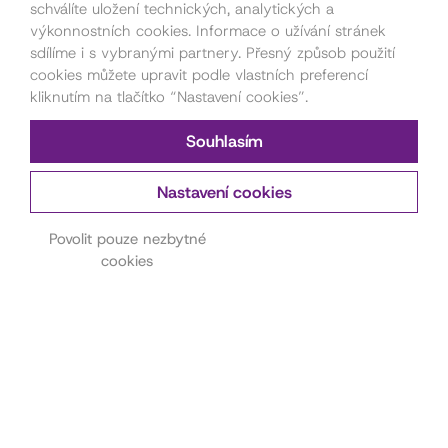
schválíte uložení technických, analytických a
výkonnostních cookies. Informace o užívání stránek
sdílíme i s vybranými partnery. Přesný způsob použití
cookies můžete upravit podle vlastních preferencí
kliknutím na tlačítko “Nastavení cookies”.
Souhlasím
Nastavení cookies
Kontakt pro pořadatele
akcí
Povolit pouze nezbytné
cookies
Petra Štorková
777 879 212
akce@dama.art
Kontakt na hereckou
agenturu