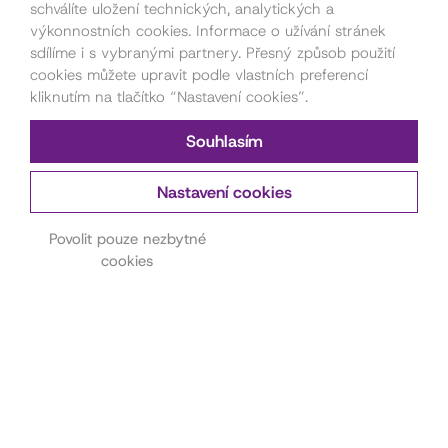
schválíte uložení technických, analytických a
výkonnostních cookies. Informace o užívání stránek
sdílíme i s vybranými partnery. Přesný způsob použití
cookies můžete upravit podle vlastních preferencí
kliknutím na tlačítko “Nastavení cookies”.
Souhlasím
Nastavení cookies
Kontakt pro pořadatele
akcí
Povolit pouze nezbytné
cookies
Petra Štorková
777 879 212
akce@dama.art
Kontakt na hereckou
agenturu