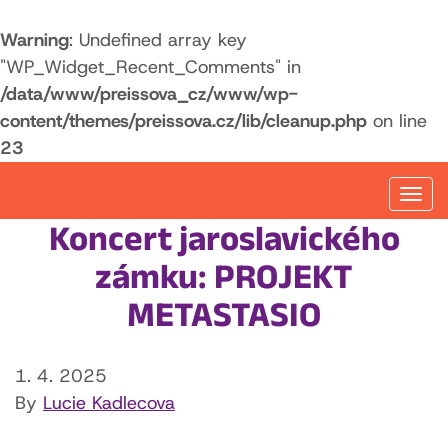
Warning
: Undefined array key
"WP_Widget_Recent_Comments" in
/data/www/preissova_cz/www/wp-
content/themes/preissova.cz/lib/cleanup.php
on line
23
Togg
navi
Koncert jaroslavického
zámku: PROJEKT
METASTASIO
1. 4. 2025
By
Lucie Kadlecova