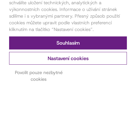
schválíte uložení technických, analytických a
výkonnostních cookies. Informace o užívání stránek
sdílíme i s vybranými partnery. Přesný způsob použití
cookies můžete upravit podle vlastních preferencí
kliknutím na tlačítko “Nastavení cookies”.
Souhlasím
Nastavení cookies
Kontakt pro pořadatele
akcí
Povolit pouze nezbytné
cookies
Petra Štorková
777 879 212
akce@dama.art
Kontakt na hereckou
agenturu