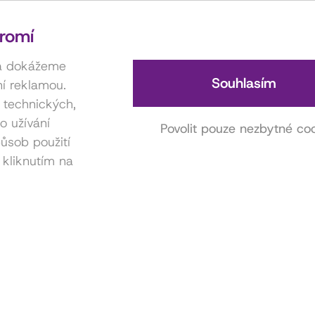
romí
 a dokážeme
Souhlasím
í reklamou.
í technických,
o užívání
Povolit pouze nezbytné co
ůsob použití
 kliknutím na
Kontakt na hereckou agenturu
Anna Miklošová
731 416 815
miklosova.anicka@gmail.com