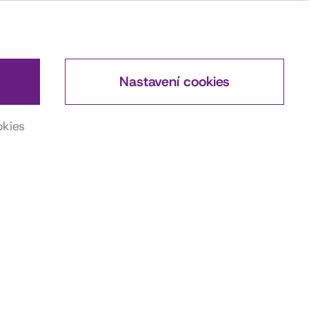
Nastavení cookies
okies
DŮLEŽITÉ ODKAZY
Actorsmap
ČSFD
Wikipedia