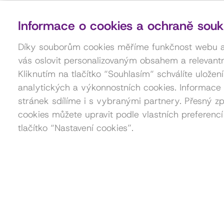
Informace o cookies a ochraně souk
Díky souborům cookies měříme funkčnost webu
vás oslovit personalizovaným obsahem a relevantn
Kliknutím na tlačítko “Souhlasím“ schválíte uložen
analytických a výkonnostních cookies. Informace 
stránek sdílíme i s vybranými partnery. Přesný zp
cookies můžete upravit podle vlastních preferencí
tlačítko “Nastavení cookies”.
Kontakt pro pořadatele akcí
Petra Štorková
777 879 212
akce@dama.art