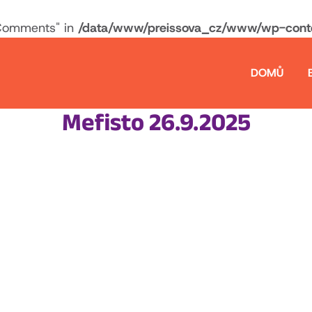
Comments" in
/data/www/preissova_cz/www/wp-conten
DOMŮ
Mefisto 26.9.2025