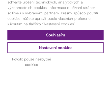
schválíte uložení technických, analytických a
výkonnostních cookies. Informace o užívání stránek
sdílíme i s vybranými partnery. Přesný způsob použití
cookies můžete upravit podle vlastních preferencí
kliknutím na tlačítko “Nastavení cookies”.
Souhlasím
Nastavení cookies
Kontakt pro pořadatele
akcí
Povolit pouze nezbytné
cookies
Petra Štorková
777 879 212
akce@dama.art
Kontakt na hereckou
agenturu