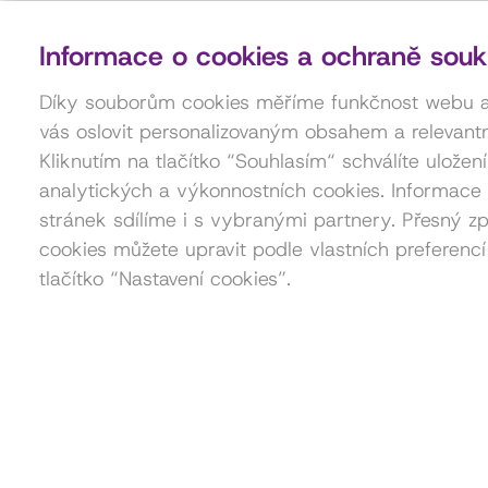
Informace o cookies a ochraně souk
Díky souborům cookies měříme funkčnost webu
vás oslovit personalizovaným obsahem a relevantn
Kliknutím na tlačítko “Souhlasím“ schválíte uložen
analytických a výkonnostních cookies. Informace 
stránek sdílíme i s vybranými partnery. Přesný zp
cookies můžete upravit podle vlastních preferencí
tlačítko “Nastavení cookies”.
Kontakt pro pořadatele akcí
Petra Štorková
777 879 212
akce@dama.art