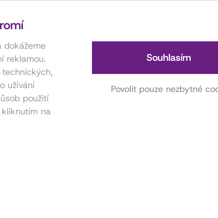
romí
 a dokážeme
Souhlasím
í reklamou.
í technických,
o užívání
Povolit pouze nezbytné co
ůsob použití
 kliknutím na
Kontakt na hereckou agenturu
Anna Miklošová
731 416 815
miklosova.anicka@gmail.com