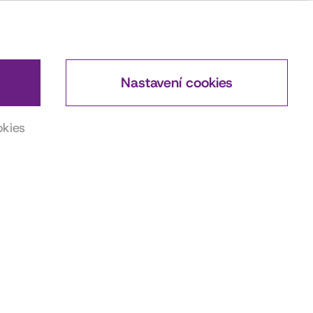
Nastavení cookies
okies
DŮLEŽITÉ ODKAZY
Actorsmap
ČSFD
Wikipedia