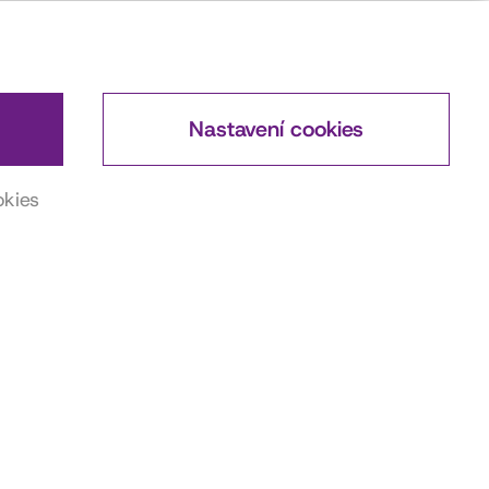
Nastavení cookies
okies
DŮLEŽITÉ ODKAZY
Actorsmap
ČSFD
Wikipedia