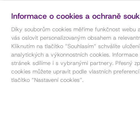
Informace o cookies a ochraně souk
Díky souborům cookies měříme funkčnost webu
vás oslovit personalizovaným obsahem a relevantn
Kliknutím na tlačítko “Souhlasím“ schválíte uložen
analytických a výkonnostních cookies. Informace 
stránek sdílíme i s vybranými partnery. Přesný zp
cookies můžete upravit podle vlastních preferencí
tlačítko “Nastavení cookies”.
Kontakt pro pořadatele akcí
Petra Štorková
777 879 212
akce@dama.art