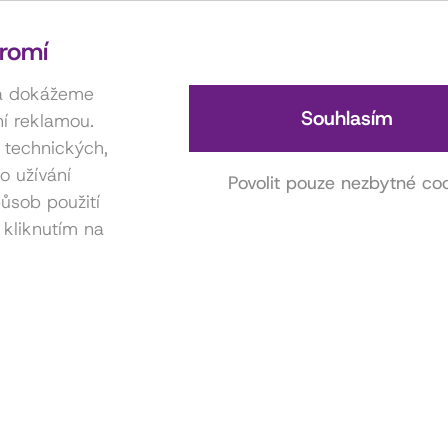
romí
 a dokážeme
Souhlasím
í reklamou.
í technických,
o užívání
Povolit pouze nezbytné co
ůsob použití
 kliknutím na
Kontakt na hereckou agenturu
Anna Miklošová
731 416 815
miklosova.anicka@gmail.com