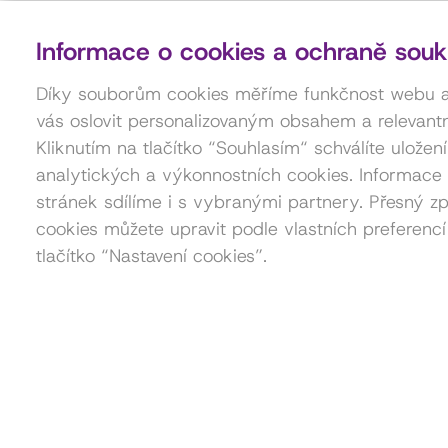
Informace o cookies a ochraně souk
Díky souborům cookies měříme funkčnost webu
vás oslovit personalizovaným obsahem a relevantn
Kliknutím na tlačítko “Souhlasím“ schválíte uložen
analytických a výkonnostních cookies. Informace 
stránek sdílíme i s vybranými partnery. Přesný zp
cookies můžete upravit podle vlastních preferencí
tlačítko “Nastavení cookies”.
Kontakt pro pořadatele akcí
Petra Štorková
777 879 212
akce@dama.art