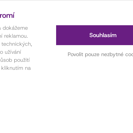
romí
 a dokážeme
Souhlasím
í reklamou.
í technických,
o užívání
Povolit pouze nezbytné co
ůsob použití
 kliknutím na
Kontakt na hereckou agenturu
Anna Miklošová
731 416 815
miklosova.anicka@gmail.com