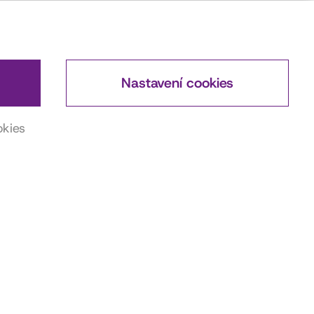
Nastavení cookies
okies
DŮLEŽITÉ ODKAZY
Actorsmap
ČSFD
Wikipedia