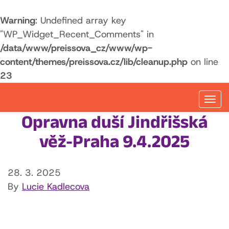
Warning
: Undefined array key
"WP_Widget_Recent_Comments" in
/data/www/preissova_cz/www/wp-
content/themes/preissova.cz/lib/cleanup.php
on line
23
Togg
navi
Opravna duší Jindřišská
věž-Praha 9.4.2025
28. 3. 2025
By
Lucie Kadlecova