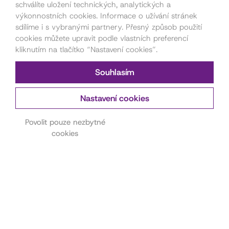
schválíte uložení technických, analytických a
výkonnostních cookies. Informace o užívání stránek
sdílíme i s vybranými partnery. Přesný způsob použití
cookies můžete upravit podle vlastních preferencí
kliknutím na tlačítko “Nastavení cookies”.
Souhlasím
Nastavení cookies
Kontakt pro pořadatele
akcí
Povolit pouze nezbytné
cookies
Petra Štorková
777 879 212
akce@dama.art
Kontakt na hereckou
agenturu