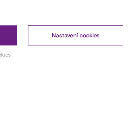
Nastavení cookies
okies
DŮLEŽITÉ ODKAZY
Actorsmap
ČSFD
Wikipedia