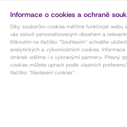
Informace o cookies a ochraně souk
Díky souborům cookies měříme funkčnost webu
vás oslovit personalizovaným obsahem a relevantn
Kliknutím na tlačítko “Souhlasím“ schválíte uložen
analytických a výkonnostních cookies. Informace 
stránek sdílíme i s vybranými partnery. Přesný zp
cookies můžete upravit podle vlastních preferencí
tlačítko “Nastavení cookies”.
Kontakt pro pořadatele akcí
Petra Štorková
777 879 212
akce@dama.art