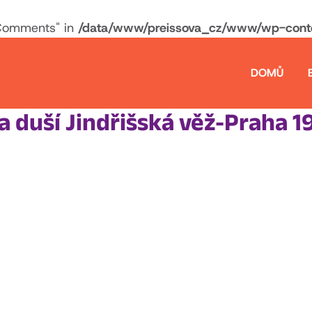
Comments" in
/data/www/preissova_cz/www/wp-conten
DOMŮ
 duší Jindřišská věž-Praha 1