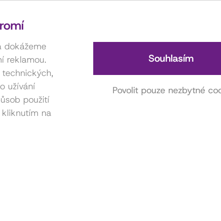
romí
 a dokážeme
Souhlasím
í reklamou.
í technických,
o užívání
Povolit pouze nezbytné co
ůsob použití
 kliknutím na
Kontakt na hereckou agenturu
Anna Miklošová
731 416 815
miklosova.anicka@gmail.com