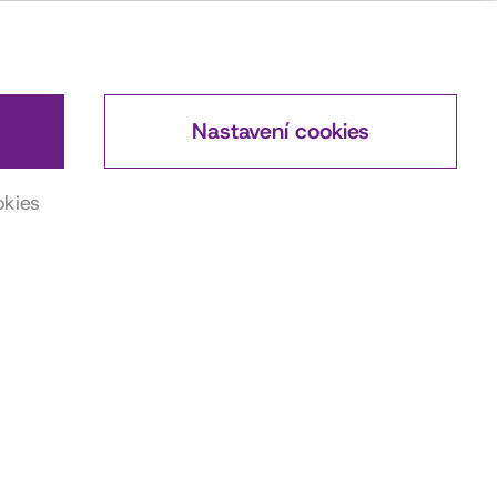
Nastavení cookies
okies
DŮLEŽITÉ ODKAZY
Actorsmap
ČSFD
Wikipedia