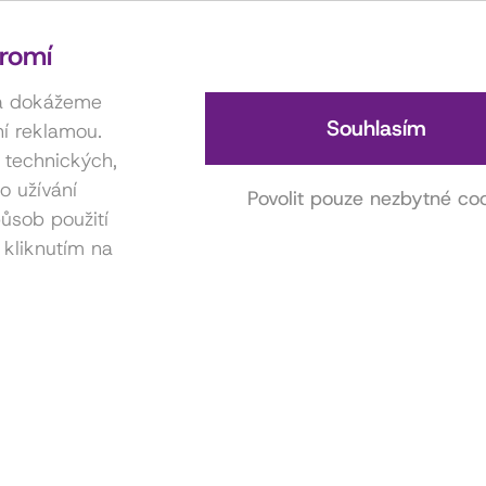
romí
 a dokážeme
Souhlasím
í reklamou.
í technických,
o užívání
Povolit pouze nezbytné co
ůsob použití
 kliknutím na
Kontakt na hereckou agenturu
Anna Miklošová
731 416 815
miklosova.anicka@gmail.com