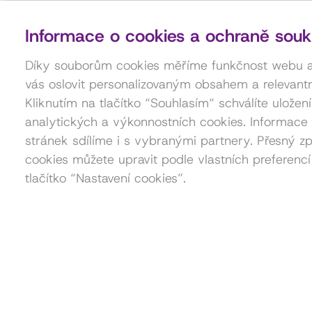
Informace o cookies a ochraně souk
Díky souborům cookies měříme funkčnost webu
vás oslovit personalizovaným obsahem a relevantn
Kliknutím na tlačítko “Souhlasím“ schválíte uložen
analytických a výkonnostních cookies. Informace 
stránek sdílíme i s vybranými partnery. Přesný zp
cookies můžete upravit podle vlastních preferencí
tlačítko “Nastavení cookies”.
Kontakt pro pořadatele akcí
Petra Štorková
777 879 212
akce@dama.art