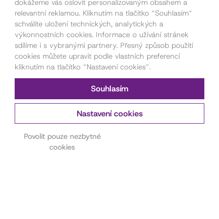
dokážeme vás oslovit personalizovaným obsahem a
relevantní reklamou. Kliknutím na tlačítko “Souhlasím“
schválíte uložení technických, analytických a
výkonnostních cookies. Informace o užívání stránek
sdílíme i s vybranými partnery. Přesný způsob použití
cookies můžete upravit podle vlastních preferencí
kliknutím na tlačítko “Nastavení cookies”.
Souhlasím
Nastavení cookies
Kontakt pro pořadatele
Povolit pouze nezbytné
cookies
akcí
Petra Štorková
777 879 212
akce@dama.art