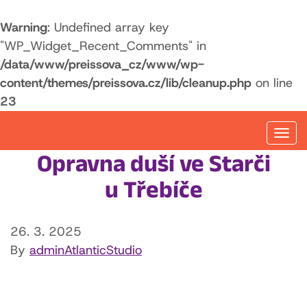
Warning
: Undefined array key
"WP_Widget_Recent_Comments" in
/data/www/preissova_cz/www/wp-
content/themes/preissova.cz/lib/cleanup.php
on line
23
Togg
navi
Opravna duší ve Starči
u Třebíče
26. 3. 2025
By
adminAtlanticStudio