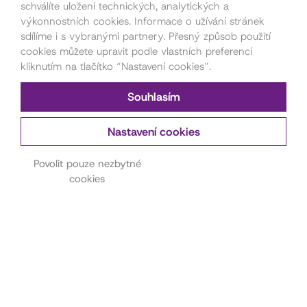
schválíte uložení technických, analytických a
výkonnostních cookies. Informace o užívání stránek
sdílíme i s vybranými partnery. Přesný způsob použití
cookies můžete upravit podle vlastních preferencí
kliknutím na tlačítko “Nastavení cookies”.
Souhlasím
Nastavení cookies
Kontakt pro pořadatele
akcí
Povolit pouze nezbytné
cookies
Petra Štorková
777 879 212
akce@dama.art
Kontakt na hereckou
agenturu