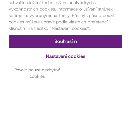
schválíte uložení technických, analytických a
výkonnostních cookies. Informace o užívání stránek
sdílíme i s vybranými partnery. Přesný způsob použití
cookies můžete upravit podle vlastních preferencí
kliknutím na tlačítko “Nastavení cookies”.
Souhlasím
Nastavení cookies
Kontakt pro pořadatele
akcí
Povolit pouze nezbytné
cookies
Petra Štorková
777 879 212
akce@dama.art
Kontakt na hereckou
agenturu