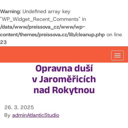
Warning
: Undefined array key
"WP_Widget_Recent_Comments" in
/data/www/preissova_cz/www/wp-
content/themes/preissova.cz/lib/cleanup.php
on line
23
Togg
navi
Opravna duší
v Jaroměřicích
nad Rokytnou
26. 3. 2025
By
adminAtlanticStudio